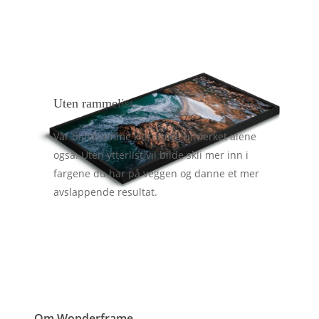
Uten rammelist
Vår blindramme klarer seg utmerket alene
også. Uten ytterlist vil bilde skli mer inn i
fargene du har på veggen og danne et mer
avslappende resultat.
Om Wonderframe