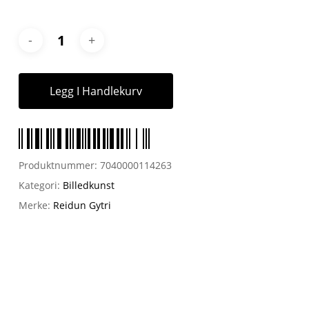
Legg I Handlekurv
Produktnummer:
7040000114263
Kategori:
Billedkunst
Merke:
Reidun Gytri