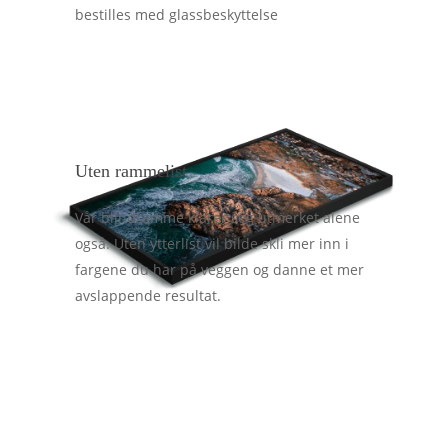
bestilles med glassbeskyttelse
Uten rammelist
Vår blindramme klarer seg utmerket alene
også. Uten ytterlist vil bilde skli mer inn i
fargene du har på veggen og danne et mer
avslappende resultat.