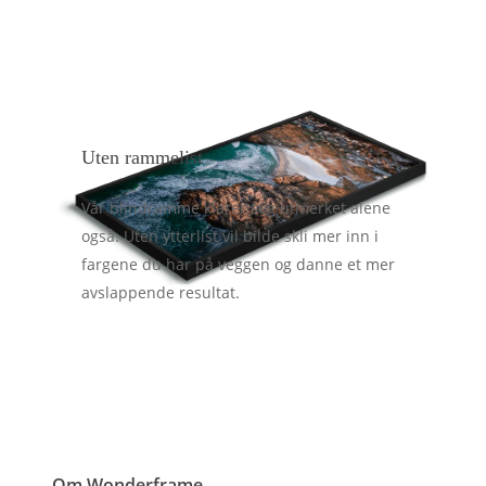
Uten rammelist
Vår blindramme klarer seg utmerket alene
også. Uten ytterlist vil bilde skli mer inn i
fargene du har på veggen og danne et mer
avslappende resultat.
Om Wonderframe