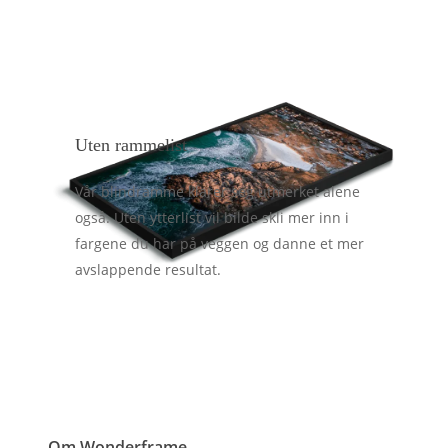
Uten rammelist
Vår blindramme klarer seg utmerket alene
også. Uten ytterlist vil bilde skli mer inn i
fargene du har på veggen og danne et mer
avslappende resultat.
Om Wonderframe