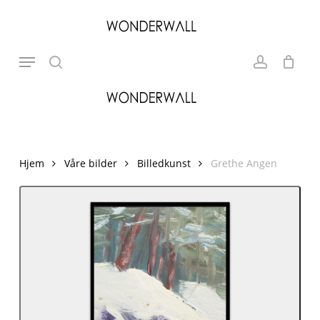
Skip
to
search
account
Close
Cart
Cart
main
Search
Menu
content
Hjem
Våre bilder
Billedkunst
Grethe Angen