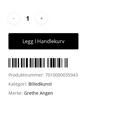
Legg I Handlekurv
Produktnummer:
7010000035943
Kategori:
Billedkunst
Merke:
Grethe Angen