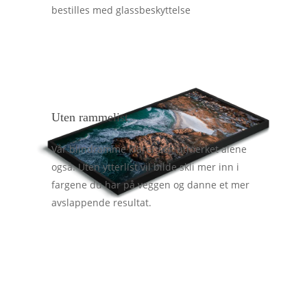
bestilles med glassbeskyttelse
Uten rammelist
Vår blindramme klarer seg utmerket alene
også. Uten ytterlist vil bilde skli mer inn i
fargene du har på veggen og danne et mer
avslappende resultat.