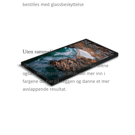
bestilles med glassbeskyttelse
Uten rammelist
Vår blindramme klarer seg utmerket alene
også. Uten ytterlist vil bilde skli mer inn i
fargene du har på veggen og danne et mer
avslappende resultat.