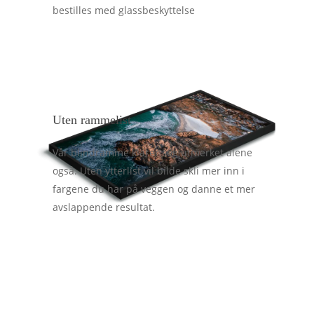
bestilles med glassbeskyttelse
Uten rammelist
Vår blindramme klarer seg utmerket alene
også. Uten ytterlist vil bilde skli mer inn i
fargene du har på veggen og danne et mer
avslappende resultat.