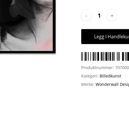
Legg I Handleku
Produktnummer:
70700
Kategori:
Billedkunst
Merke:
Wonderwall Desi