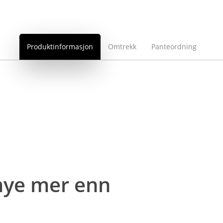
Produktinformasjon
Omtrekk
Panteordning
 mye mer enn