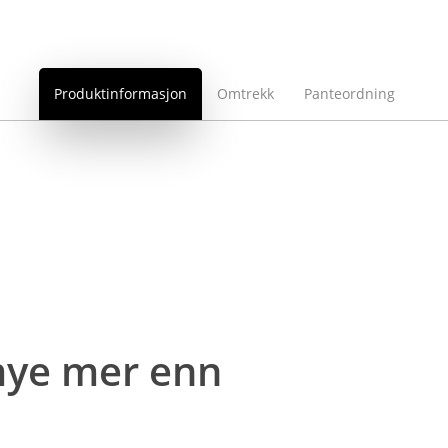
Produktinformasjon
Omtrekk
Panteordning
 mye mer enn