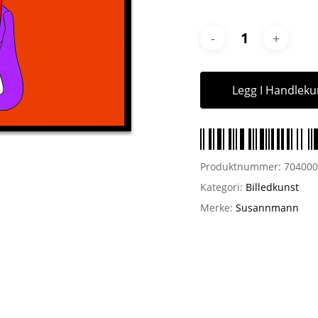
Legg I Handleku
Produktnummer:
70400
Kategori:
Billedkunst
Merke:
Susannmann