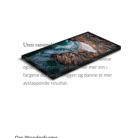
Uten rammelist
Vår blindramme klarer seg utmerket alene
også. Uten ytterlist vil bilde skli mer inn i
fargene du har på veggen og danne et mer
avslappende resultat.
Om Wonderframe