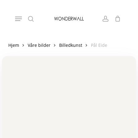
Skip
to
Close
Cart
Menu
Cart
main
search
account
content
Hjem
Våre bilder
Billedkunst
Pål Eide