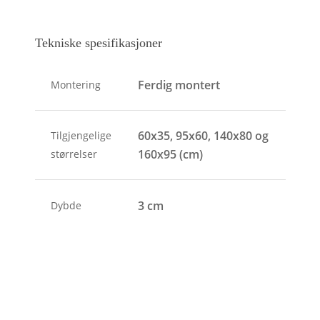
Tekniske spesifikasjoner
Ferdig montert
Montering
60x35, 95x60, 140x80 og
Tilgjengelige
160x95 (cm)
størrelser
3 cm
Dybde
2 kg - 7kg
Vekt
Med rammelist