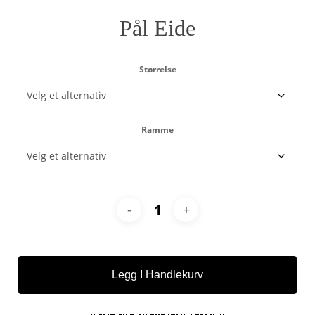
Pål Eide
Størrelse
Ramme
Legg I Handlekurv