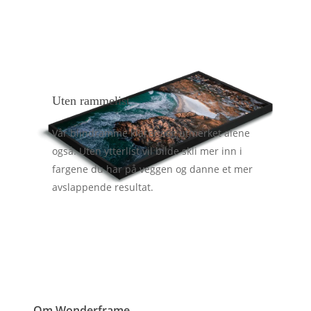
Uten rammelist
Vår blindramme klarer seg utmerket alene
også. Uten ytterlist vil bilde skli mer inn i
fargene du har på veggen og danne et mer
avslappende resultat.
Om Wonderframe