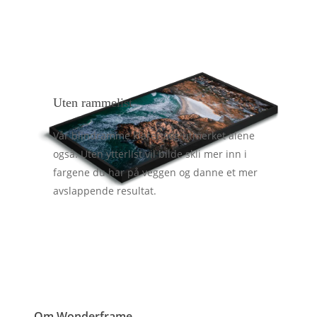
Uten rammelist
Vår blindramme klarer seg utmerket alene
også. Uten ytterlist vil bilde skli mer inn i
fargene du har på veggen og danne et mer
avslappende resultat.
Om Wonderframe