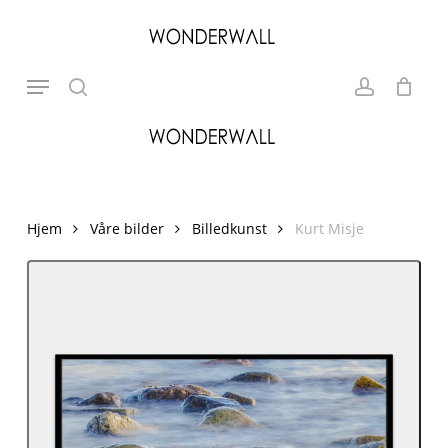
Skip
to
search
account
Close
Cart
Cart
main
Search
Menu
content
Hjem
Våre bilder
Billedkunst
Kurt Misje