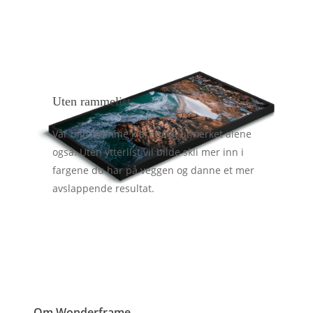
Uten rammelist
Vår blindramme klarer seg utmerket alene
også. Uten ytterlist vil bilde skli mer inn i
fargene du har på veggen og danne et mer
avslappende resultat.
Om Wonderframe