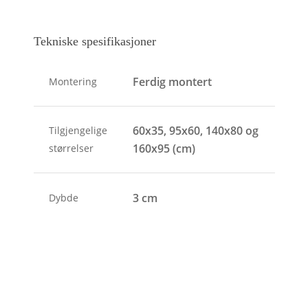
Tekniske spesifikasjoner
Ferdig montert
Montering
60x35, 95x60, 140x80 og
Tilgjengelige
160x95 (cm)
størrelser
3 cm
Dybde
2 kg - 7kg
Vekt
Med rammelist