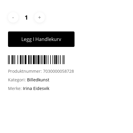
Legg I Handlekurv
Produktnummer:
7030000058728
Kategori:
Billedkunst
Merke:
Irina Eidesvik