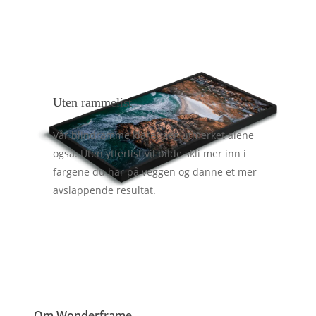
Uten rammelist
Vår blindramme klarer seg utmerket alene
også. Uten ytterlist vil bilde skli mer inn i
fargene du har på veggen og danne et mer
avslappende resultat.
Om Wonderframe