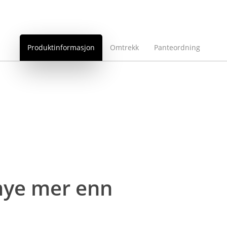
Produktinformasjon
Omtrekk
Panteordning
 mye mer enn