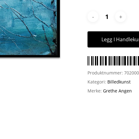
Legg I Handleku
Produktnummer:
70200
Kategori:
Billedkunst
Merke:
Grethe Angen