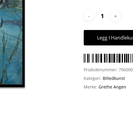
Legg I Handleku
Produktnummer:
70600
Kategori:
Billedkunst
Merke:
Grethe Angen