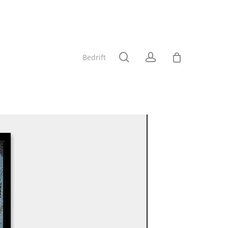
Close
Cart
search
account
B
e
d
r
i
f
t