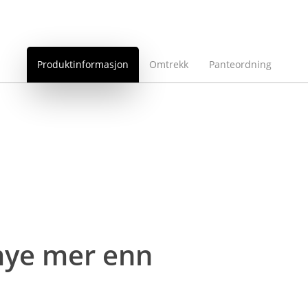
Produktinformasjon
Omtrekk
Panteordning
 mye mer enn