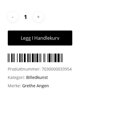
Legg I Handlekurv
Produktnummer:
7030000033954
Kategori:
Billedkunst
Merke:
Grethe Angen