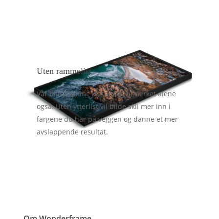
Uten rammelist
Vår blindramme klarer seg utmerket alene
også. Uten ytterlist vil bilde skli mer inn i
fargene du har på veggen og danne et mer
avslappende resultat.
Om Wonderframe