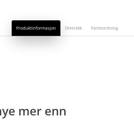
Produktinformasjon
Omtrekk
Panteordning
 mye mer enn