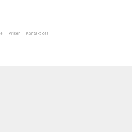
Cart
re
Priser
Kontakt oss
ar Larsen