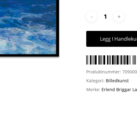
Legg I Handleku
Produktnummer:
70900
Kategori:
Billedkunst
Merke:
Erlend Briggar L