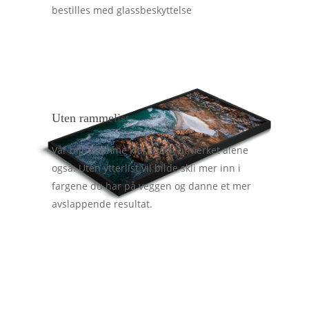
bestilles med glassbeskyttelse
Uten rammelist
Vår blindramme klarer seg utmerket alene
også. Uten ytterlist vil bilde skli mer inn i
fargene du har på veggen og danne et mer
avslappende resultat.