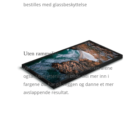
bestilles med glassbeskyttelse
Uten rammelist
Vår blindramme klarer seg utmerket alene
også. Uten ytterlist vil bilde skli mer inn i
fargene du har på veggen og danne et mer
avslappende resultat.