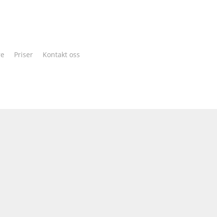
Cart
re
Priser
Kontakt oss
ar Larsen