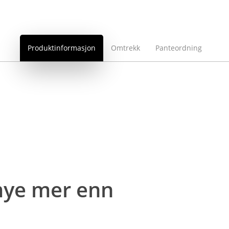
Produktinformasjon
Omtrekk
Panteordning
 mye mer enn