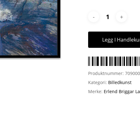
Legg I Handleku
Produktnummer:
70900
Kategori:
Billedkunst
Merke:
Erlend Briggar L