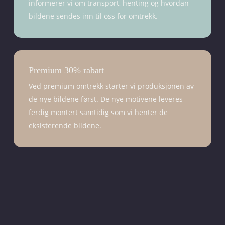
informerer vi om transport, henting og hvordan
bildene sendes inn til oss for omtrekk.
Premium 30% rabatt
Ved premium omtrekk starter vi produksjonen av
de nye bildene først. De nye motivene leveres
ferdig montert samtidig som vi henter de
eksisterende bildene.