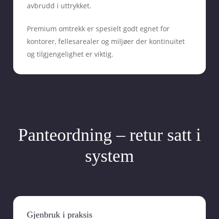
avbrudd i uttrykket.
Premium omtrekk er spesielt godt egnet for
kontorer, fellesarealer og miljøer der kontinuitet
og tilgjengelighet er viktig.
Panteordning – retur satt i
system
Gjenbruk i praksis