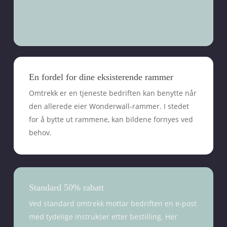
En fordel for dine eksisterende rammer
Omtrekk er en tjeneste bedriften kan benytte når
den allerede eier Wonderwall-rammer. I stedet
for å bytte ut rammene, kan bildene fornyes ved
behov.
Standard 50% rabatt
Ved standard omtrekk mottar bedriften en e-post
med tydelige instrukser etter bestilling. Her