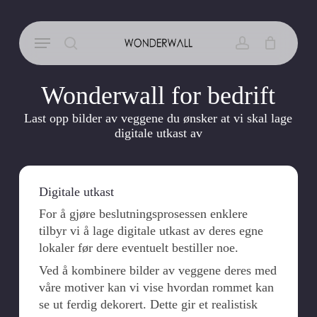
Skip
to
Close
Cart
Menu
Cart
main
search
account
content
Wonderwall for bedrift
Last opp bilder av veggene du ønsker at vi skal lage
digitale utkast av
Digitale utkast
For å gjøre beslutningsprosessen enklere
tilbyr vi å lage digitale utkast av deres egne
lokaler før dere eventuelt bestiller noe.
Ved å kombinere bilder av veggene deres med
våre motiver kan vi vise hvordan rommet kan
se ut ferdig dekorert. Dette gir et realistisk