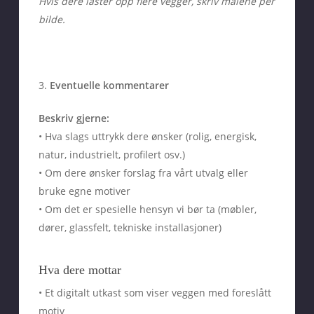
Hvis dere laster opp flere vegger, skriv målene per
bilde.
3.
Eventuelle kommentarer
Beskriv gjerne:
• Hva slags uttrykk dere ønsker (rolig, energisk,
natur, industrielt, profilert osv.)
• Om dere ønsker forslag fra vårt utvalg eller
bruke egne motiver
• Om det er spesielle hensyn vi bør ta (møbler,
dører, glassfelt, tekniske installasjoner)
Hva dere mottar
• Et digitalt utkast som viser veggen med foreslått
motiv