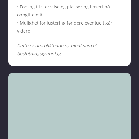
• Forslag til størrelse og plassering basert på
oppgitte mål
• Mulighet for justering før dere eventuelt går
videre
Dette er uforpliktende og ment som et
beslutningsgrunnlag.