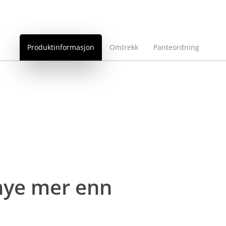
Produktinformasjon
Omtrekk
Panteordning
 mye mer enn