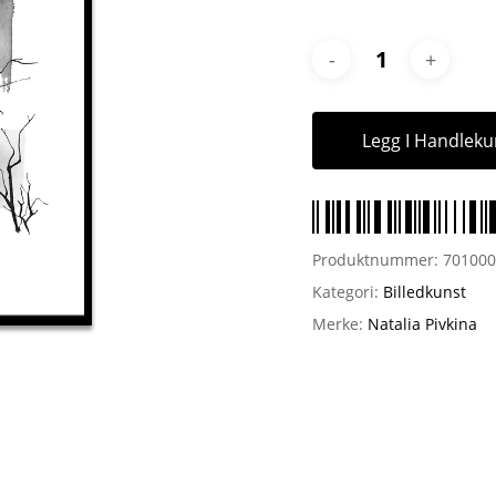
Legg I Handleku
Produktnummer:
70100
Kategori:
Billedkunst
Merke:
Natalia Pivkina