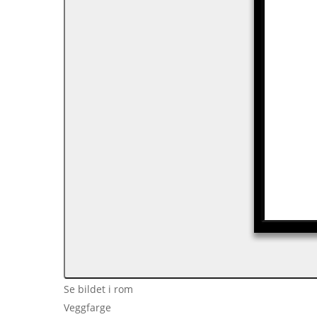
Se bildet i rom
Veggfarge