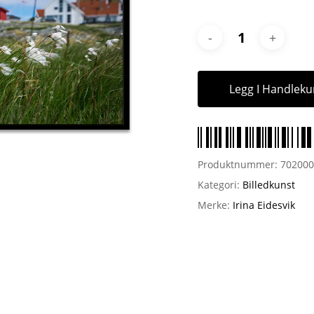
Legg I Handleku
Produktnummer:
70200
Kategori:
Billedkunst
Merke:
Irina Eidesvik