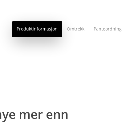
Produktinformasjon
Omtrekk
Panteordning
 mye mer enn